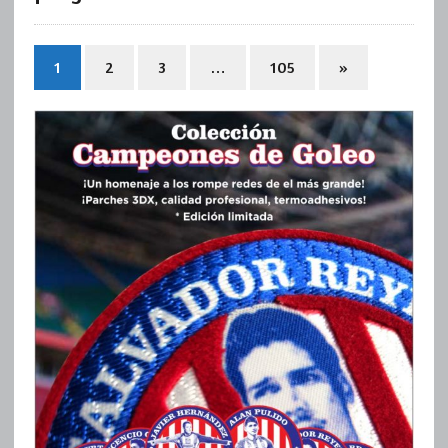
1
2
3
…
105
»